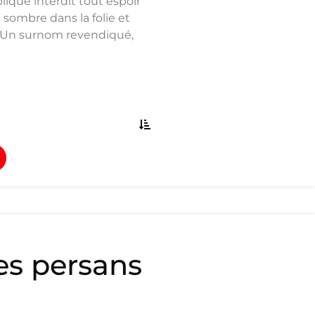
blique interdit tout espoir
 sombre dans la folie et
n. Un surnom revendiqué,
es persans