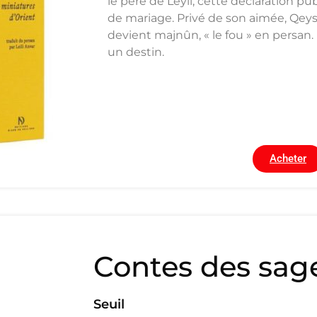
le père de Leyli, cette déclaration pu
de mariage. Privé de son aimée, Qeys
devient majnûn, « le fou » en persa
un destin.
Acheter
Contes des sag
Seuil