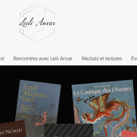
st
Rencontres avec Leili Anvar
Récitals et lectures
Év