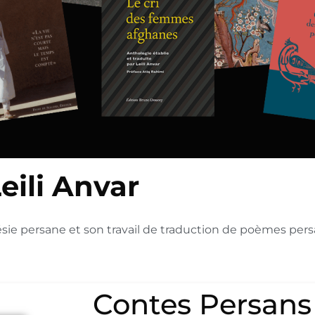
eili Anvar
ésie persane et son travail de traduction de poèmes persa
Contes Persans