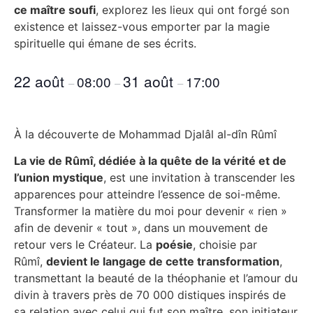
ce maître soufi
, explorez les lieux qui ont forgé son
existence et laissez-vous emporter par la magie
spirituelle qui émane de ses écrits.
22 août
31 août
08:00
17:00
–
–
–
À la découverte de Mohammad Djalâl al-dîn Rûmî
La vie de Rûmî, dédiée à la quête de la vérité et de
l’union mystique
, est une invitation à transcender les
apparences pour atteindre l’essence de soi-même.
Transformer la matière du moi pour devenir « rien »
afin de devenir « tout », dans un mouvement de
retour vers le Créateur. La
poésie
, choisie par
Rûmî,
devient le langage de cette transformation
,
transmettant la beauté de la théophanie et l’amour du
divin à travers près de 70 000 distiques inspirés de
sa relation avec celui qui fut son maître, son initiateur